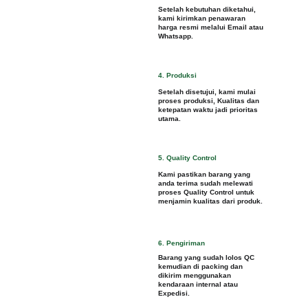
Setelah kebutuhan diketahui, 
kami kirimkan penawaran 
harga resmi melalui Email atau 
Whatsapp.
4. Produksi
Setelah disetujui, kami mulai 
proses produksi, Kualitas dan 
ketepatan waktu jadi prioritas 
utama.
5. Quality Control
Kami pastikan barang yang 
anda terima sudah melewati 
proses Quality Control untuk 
menjamin kualitas dari produk.
6. Pengiriman
Barang yang sudah lolos QC 
kemudian di packing dan 
dikirim menggunakan 
kendaraan internal atau 
Expedisi.